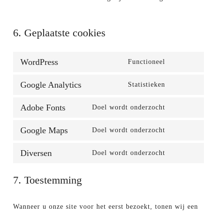
6. Geplaatste cookies
WordPress
Functioneel
Consent
Google Analytics
Statistieken
to
Consent
service
Adobe Fonts
Doel wordt onderzocht
to
Consent
wordpress
service
Google Maps
Doel wordt onderzocht
to
Consent
google-
service
Diversen
Doel wordt onderzocht
to
analytics
Consent
adobe-
service
to
fonts
7. Toestemming
google-
service
maps
Wanneer u onze site voor het eerst bezoekt, tonen wij een
diversen